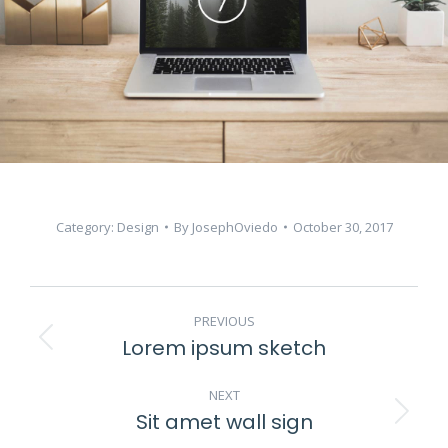
Category:
Design
By
JosephOviedo
October 30, 2017
PROJECT
PREVIOUS
NAVIGATION
Lorem ipsum sketch
Previous
project:
NEXT
Sit amet wall sign
Next
project: